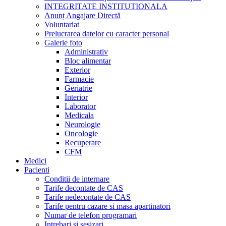
INTEGRITATE INSTITUTIONALA
Anunț Angajare Directă
Voluntariat
Prelucrarea datelor cu caracter personal
Galerie foto
Administrativ
Bloc alimentar
Exterior
Farmacie
Geriatrie
Interior
Laborator
Medicala
Neurologie
Oncologie
Recuperare
CFM
Medici
Pacienti
Conditii de internare
Tarife decontate de CAS
Tarife nedecontate de CAS
Tarife pentru cazare si masa apartinatori
Numar de telefon programari
Intrebari si sesizari