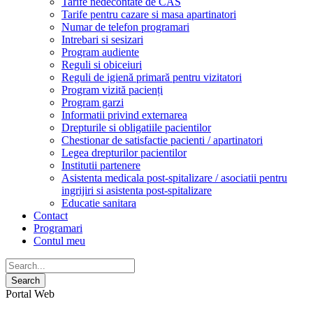
Tarife nedecontate de CAS
Tarife pentru cazare si masa apartinatori
Numar de telefon programari
Intrebari si sesizari
Program audiente
Reguli si obiceiuri
Reguli de igienă primară pentru vizitatori
Program vizită pacienți
Program garzi
Informatii privind externarea
Drepturile si obligatiile pacientilor
Chestionar de satisfactie pacienti / apartinatori
Legea drepturilor pacientilor
Institutii partenere
Asistenta medicala post-spitalizare / asociatii pentru
ingrijiri si asistenta post-spitalizare
Educatie sanitara
Contact
Programari
Contul meu
Portal Web