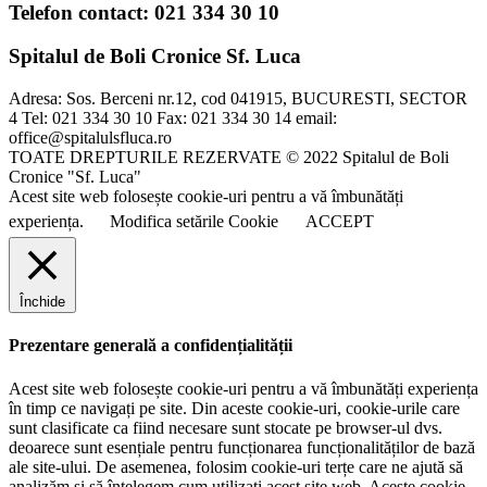
Telefon contact: 021 334 30 10
Spitalul de Boli Cronice Sf. Luca
Adresa: Sos. Berceni nr.12, cod 041915, BUCURESTI, SECTOR
4 Tel: 021 334 30 10 Fax: 021 334 30 14 email:
office@spitalulsfluca.ro
TOATE DREPTURILE REZERVATE © 2022 Spitalul de Boli
Cronice "Sf. Luca"
Acest site web folosește cookie-uri pentru a vă îmbunătăți
experiența.
Modifica setările Cookie
ACCEPT
Închide
Prezentare generală a confidențialității
Acest site web folosește cookie-uri pentru a vă îmbunătăți experiența
în timp ce navigați pe site. Din aceste cookie-uri, cookie-urile care
sunt clasificate ca fiind necesare sunt stocate pe browser-ul dvs.
deoarece sunt esențiale pentru funcționarea funcționalităților de bază
ale site-ului. De asemenea, folosim cookie-uri terțe care ne ajută să
analizăm și să înțelegem cum utilizați acest site web. Aceste cookie-