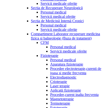
Servicii medicale oferite
Sectia de Recuperare Neurologică
Personal medical
Servicii medical oferite
Sectia de Medicină Internă Cronici
Personal medical
Servicii medicale oferite
Compartiment Laborator recuperare medicina
fizica si balneologie (Baza de tratament)
CFM
Personal medical
Servicii medicale oferite
Fizioterapie
Personal medical
Aparatura fizioterapie
Procedee electroterapie,curenti de
joasa si medie frecventa
Electrodiagnostic
Crioterapie
Laser terapie
Aplicatii fizioterapie
Procedee,curent inalta frecventa
Magnetoterapie
Termoterapie
Fototerapie