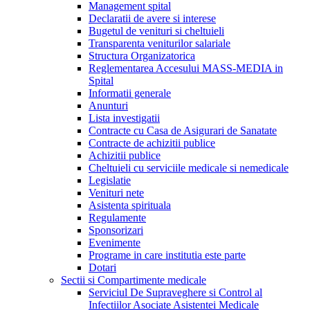
Management spital
Declaratii de avere si interese
Bugetul de venituri si cheltuieli
Transparenta veniturilor salariale
Structura Organizatorica
Reglementarea Accesului MASS-MEDIA in
Spital
Informatii generale
Anunturi
Lista investigatii
Contracte cu Casa de Asigurari de Sanatate
Contracte de achizitii publice
Achizitii publice
Cheltuieli cu serviciile medicale si nemedicale
Legislatie
Venituri nete
Asistenta spirituala
Regulamente
Sponsorizari
Evenimente
Programe in care institutia este parte
Dotari
Sectii si Compartimente medicale
Serviciul De Supraveghere si Control al
Infectiilor Asociate Asistentei Medicale