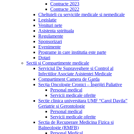
Contracte 2023
Contracte 2022
Cheltuieli cu serviciile medicale si nemedicale
Legislatie
Venituri nete
Asistenta spirituala
Regulamente
Sponsorizari
Evenimente
Programe in care institutia este parte
Dotari
Sectii si Compartimente medicale
Serviciul De Supraveghere si Control al
Infectiilor Asociate Asistentei Medicale
Compartiment Camera de Garda
Secția Oncologie Cronici – Îngrijiri Paliative
Personal medical
Servicii medicale oferite
Sectie clinica universitara UMF “Carol Davila”
Geriatrie şi Gerontologie
Personal medical
Servicii medicale oferite
Sectia de Recuperare Medicina Fizica si
Balneologie (RMFB)
Personal Medical