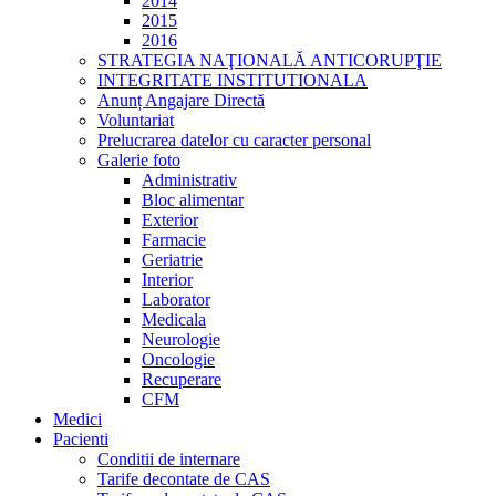
2014
2015
2016
STRATEGIA NAŢIONALĂ ANTICORUPŢIE
INTEGRITATE INSTITUTIONALA
Anunț Angajare Directă
Voluntariat
Prelucrarea datelor cu caracter personal
Galerie foto
Administrativ
Bloc alimentar
Exterior
Farmacie
Geriatrie
Interior
Laborator
Medicala
Neurologie
Oncologie
Recuperare
CFM
Medici
Pacienti
Conditii de internare
Tarife decontate de CAS