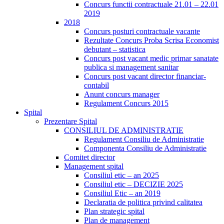
Concurs functii contractuale 21.01 – 22.01
2019
2018
Concurs posturi contractuale vacante
Rezultate Concurs Proba Scrisa Economist
debutant – statistica
Concurs post vacant medic primar sanatate
publica si management sanitar
Concurs post vacant director financiar-
contabil
Anunt concurs manager
Regulament Concurs 2015
Spital
Prezentare Spital
CONSILIUL DE ADMINISTRATIE
Regulament Consiliu de Administratie
Componenta Consiliu de Administratie
Comitet director
Management spital
Consiliul etic – an 2025
Consiliul etic – DECIZIE 2025
Consiliul Etic – an 2019
Declaratia de politica privind calitatea
Plan strategic spital
Plan de management