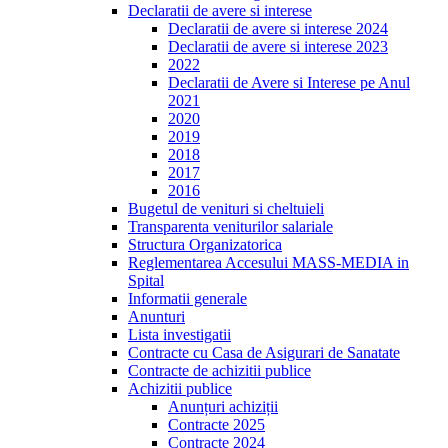
Declaratii de avere si interese
Declaratii de avere si interese 2024
Declaratii de avere si interese 2023
2022
Declaratii de Avere si Interese pe Anul
2021
2020
2019
2018
2017
2016
Bugetul de venituri si cheltuieli
Transparenta veniturilor salariale
Structura Organizatorica
Reglementarea Accesului MASS-MEDIA in
Spital
Informatii generale
Anunturi
Lista investigatii
Contracte cu Casa de Asigurari de Sanatate
Contracte de achizitii publice
Achizitii publice
Anunțuri achiziții
Contracte 2025
Contracte 2024