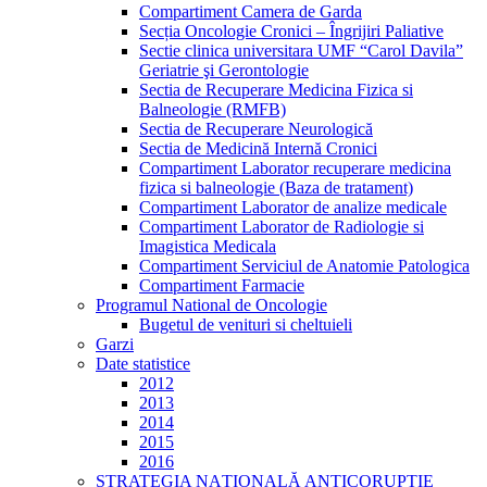
Compartiment Camera de Garda
Secția Oncologie Cronici – Îngrijiri Paliative
Sectie clinica universitara UMF “Carol Davila”
Geriatrie şi Gerontologie
Sectia de Recuperare Medicina Fizica si
Balneologie (RMFB)
Sectia de Recuperare Neurologică
Sectia de Medicină Internă Cronici
Compartiment Laborator recuperare medicina
fizica si balneologie (Baza de tratament)
Compartiment Laborator de analize medicale
Compartiment Laborator de Radiologie si
Imagistica Medicala
Compartiment Serviciul de Anatomie Patologica
Compartiment Farmacie
Programul National de Oncologie
Bugetul de venituri si cheltuieli
Garzi
Date statistice
2012
2013
2014
2015
2016
STRATEGIA NAŢIONALĂ ANTICORUPŢIE