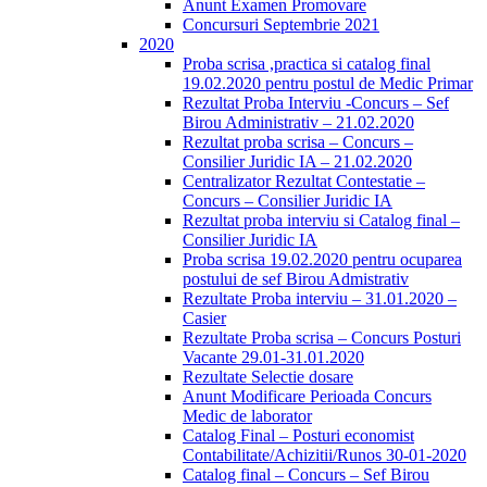
Anunt Examen Promovare
Concursuri Septembrie 2021
2020
Proba scrisa ,practica si catalog final
19.02.2020 pentru postul de Medic Primar
Rezultat Proba Interviu -Concurs – Sef
Birou Administrativ – 21.02.2020
Rezultat proba scrisa – Concurs –
Consilier Juridic IA – 21.02.2020
Centralizator Rezultat Contestatie –
Concurs – Consilier Juridic IA
Rezultat proba interviu si Catalog final –
Consilier Juridic IA
Proba scrisa 19.02.2020 pentru ocuparea
postului de sef Birou Admistrativ
Rezultate Proba interviu – 31.01.2020 –
Casier
Rezultate Proba scrisa – Concurs Posturi
Vacante 29.01-31.01.2020
Rezultate Selectie dosare
Anunt Modificare Perioada Concurs
Medic de laborator
Catalog Final – Posturi economist
Contabilitate/Achizitii/Runos 30-01-2020
Catalog final – Concurs – Sef Birou