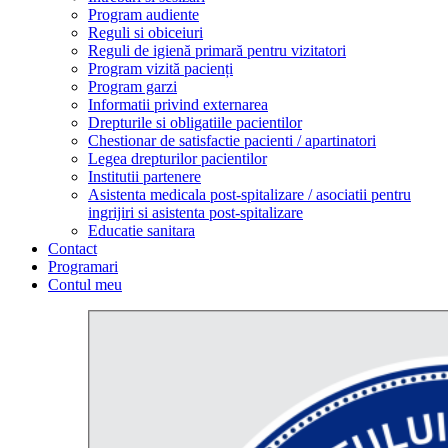
Program audiente
Reguli si obiceiuri
Reguli de igienă primară pentru vizitatori
Program vizită pacienți
Program garzi
Informatii privind externarea
Drepturile si obligatiile pacientilor
Chestionar de satisfactie pacienti / apartinatori
Legea drepturilor pacientilor
Institutii partenere
Asistenta medicala post-spitalizare / asociatii pentru
ingrijiri si asistenta post-spitalizare
Educatie sanitara
Contact
Programari
Contul meu