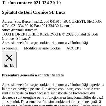
Telefon contact: 021 334 30 10
Spitalul de Boli Cronice Sf. Luca
Adresa: Sos. Berceni nr.12, cod 041915, BUCURESTI, SECTOR
4 Tel: 021 334 30 10 Fax: 021 334 30 14 email:
office@spitalulsfluca.ro
TOATE DREPTURILE REZERVATE © 2022 Spitalul de Boli
Cronice "Sf. Luca"
Acest site web folosește cookie-uri pentru a vă îmbunătăți
experiența.
Modifica setările Cookie
ACCEPT
Închide
Prezentare generală a confidențialității
Acest site web folosește cookie-uri pentru a vă îmbunătăți experiența
în timp ce navigați pe site. Din aceste cookie-uri, cookie-urile care
sunt clasificate ca fiind necesare sunt stocate pe browser-ul dvs.
deoarece sunt esențiale pentru funcționarea funcționalităților de bază
ale site-ului. De asemenea, folosim cookie-uri terțe care ne ajută să
analizăm și să înțelegem cum utilizați acest site web. Aceste cookie-