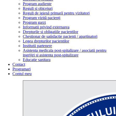
Program audiente
Reguli si obiceiuri
Reguli de igienă primară pentru vizitatori
Program vizită pacienți
Program garzi
Informatii privind externarea
Drepturile si obligatiile pacientilor
Chestionar de satisfactie pacienti / apartinatori
Legea drepturilor pacientilor
Institutii partenere
Asistenta medicala post-spitalizare / asociatii pentru
ingrijiri si asistenta post-spitalizare
Educatie sanitara
Contact
Programari
Contul meu