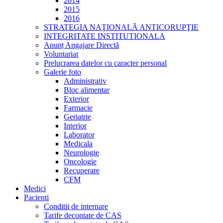
2014
2015
2016
STRATEGIA NAŢIONALĂ ANTICORUPŢIE
INTEGRITATE INSTITUTIONALA
Anunț Angajare Directă
Voluntariat
Prelucrarea datelor cu caracter personal
Galerie foto
Administrativ
Bloc alimentar
Exterior
Farmacie
Geriatrie
Interior
Laborator
Medicala
Neurologie
Oncologie
Recuperare
CFM
Medici
Pacienti
Conditii de internare
Tarife decontate de CAS