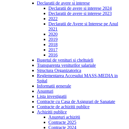
Declaratii de avere si interese
Declaratii de avere si interese 2024
Declaratii de avere si interese 2023
2022
Declaratii de Avere si Interese pe Anul
2021
2020
2019
2018
2017
2016
Bugetul de venituri si cheltuieli
Transparenta veniturilor salariale
Structura Organizatorica
Reglementarea Accesului MASS-MEDIA in
Spital
Informatii generale
Anunturi
Lista investigatii
Contracte cu Casa de Asigurari de Sanatate
Contracte de achizitii publice
Achizitii publice
Anunțuri achiziții
Contracte 2025
Contracte 2024