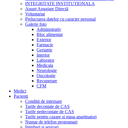
INTEGRITATE INSTITUTIONALA
Anunț Angajare Directă
Voluntariat
Prelucrarea datelor cu caracter personal
Galerie foto
Administrativ
Bloc alimentar
Exterior
Farmacie
Geriatrie
Interior
Laborator
Medicala
Neurologie
Oncologie
Recuperare
CFM
Medici
Pacienti
Conditii de internare
Tarife decontate de CAS
Tarife nedecontate de CAS
Tarife pentru cazare si masa apartinatori
Numar de telefon programari
Intrebari si sesizari