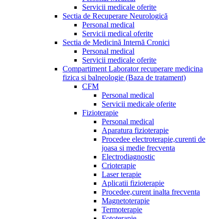
Servicii medicale oferite
Sectia de Recuperare Neurologică
Personal medical
Servicii medical oferite
Sectia de Medicină Internă Cronici
Personal medical
Servicii medicale oferite
Compartiment Laborator recuperare medicina
fizica si balneologie (Baza de tratament)
CFM
Personal medical
Servicii medicale oferite
Fizioterapie
Personal medical
Aparatura fizioterapie
Procedee electroterapie,curenti de
joasa si medie frecventa
Electrodiagnostic
Crioterapie
Laser terapie
Aplicatii fizioterapie
Procedee,curent inalta frecventa
Magnetoterapie
Termoterapie
Fototerapie