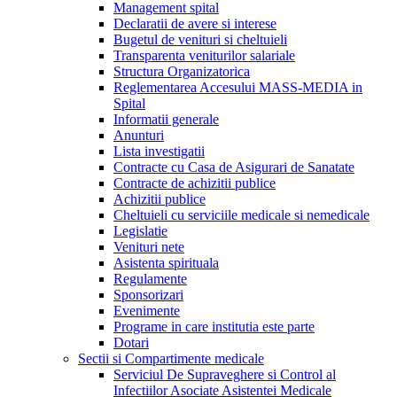
Management spital
Declaratii de avere si interese
Bugetul de venituri si cheltuieli
Transparenta veniturilor salariale
Structura Organizatorica
Reglementarea Accesului MASS-MEDIA in
Spital
Informatii generale
Anunturi
Lista investigatii
Contracte cu Casa de Asigurari de Sanatate
Contracte de achizitii publice
Achizitii publice
Cheltuieli cu serviciile medicale si nemedicale
Legislatie
Venituri nete
Asistenta spirituala
Regulamente
Sponsorizari
Evenimente
Programe in care institutia este parte
Dotari
Sectii si Compartimente medicale
Serviciul De Supraveghere si Control al
Infectiilor Asociate Asistentei Medicale