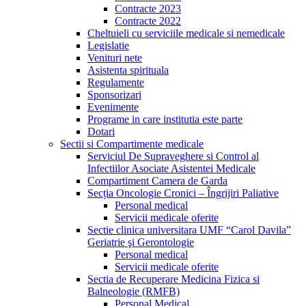
Contracte 2023
Contracte 2022
Cheltuieli cu serviciile medicale si nemedicale
Legislatie
Venituri nete
Asistenta spirituala
Regulamente
Sponsorizari
Evenimente
Programe in care institutia este parte
Dotari
Sectii si Compartimente medicale
Serviciul De Supraveghere si Control al
Infectiilor Asociate Asistentei Medicale
Compartiment Camera de Garda
Secția Oncologie Cronici – Îngrijiri Paliative
Personal medical
Servicii medicale oferite
Sectie clinica universitara UMF “Carol Davila”
Geriatrie şi Gerontologie
Personal medical
Servicii medicale oferite
Sectia de Recuperare Medicina Fizica si
Balneologie (RMFB)
Personal Medical