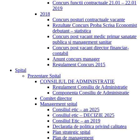
Concurs functii contractuale 21.01 – 22.01
2019
2018
Concurs posturi contractuale vacante
Rezultate Concurs Proba Scrisa Economist
debutant – statistica
Concurs post vacant medic primar sanatate
publica si management sanitar
Concurs post vacant director financiar-
contabil
Anunt concurs manager
Regulament Concurs 2015
Spital
Prezentare Spital
CONSILIUL DE ADMINISTRATIE
Regulament Consiliu de Administratie
Componenta Consiliu de Administratie
Comitet director
Management spital
Consiliul etic – an 2025
Consiliul etic – DECIZIE 2025
Consiliul Etic – an 2019
Declaratia de politica privind calitatea
Plan strategic spital
Plan de management