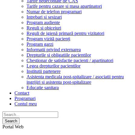
Tarife nedecontate de CAS
Tarife pentru cazare si masa apartinatori
Numar de telefon programari
Intrebari si sesizari
Program audiente
Reguli si obiceiuri
Reguli de igienă primară pentru vizitatori
Program vizită pacienți
Program garzi
Informatii privind externarea
Drepturile si obligatiile pacientilor
Chestionar de satisfactie pacienti / apartinatori
Legea drepturilor pacientilor
Institutii partenere
Asistenta medicala post-spitalizare / asociatii pentru
ingrijiri si asistenta post-spitalizare
Educatie sanitara
Contact
Programari
Contul meu
Portal Web