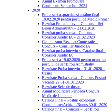
Anunt Examen Promovare
Concursuri Septembrie 2021
2020
Proba scrisa ,practica si catalog final
19.02.2020 pentru postul de Medic Primar
Rezultat Proba Interviu -Concurs – Sef
Birou Administrativ – 21.02.2020
Rezultat proba scrisa – Concurs –
Consilier Juridic IA – 21.02.2020
Centralizator Rezultat Contestatie –
Concurs – Consilier Juridic IA
Rezultat proba interviu si Catalog final –
Consilier Juridic IA
Proba scrisa 19.02.2020 pentru ocuparea
postului de sef Birou Admistrativ
Rezultate Proba interviu – 31.01.2020 –
Casier
Rezultate Proba scrisa – Concurs Posturi
Vacante 29.01-31.01.2020
Rezultate Selectie dosare
Anunt Modificare Perioada Concurs
Medic de laborator
Catalog Final – Posturi economist
Contabilitate/Achizitii/Runos 30-01-2020
Catalog final – Concurs – Sef Birou