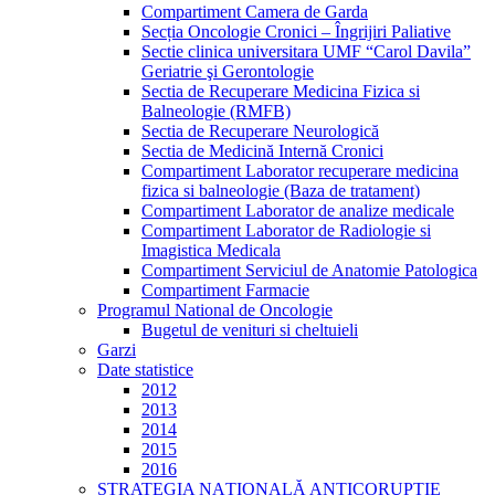
Compartiment Camera de Garda
Secția Oncologie Cronici – Îngrijiri Paliative
Sectie clinica universitara UMF “Carol Davila”
Geriatrie şi Gerontologie
Sectia de Recuperare Medicina Fizica si
Balneologie (RMFB)
Sectia de Recuperare Neurologică
Sectia de Medicină Internă Cronici
Compartiment Laborator recuperare medicina
fizica si balneologie (Baza de tratament)
Compartiment Laborator de analize medicale
Compartiment Laborator de Radiologie si
Imagistica Medicala
Compartiment Serviciul de Anatomie Patologica
Compartiment Farmacie
Programul National de Oncologie
Bugetul de venituri si cheltuieli
Garzi
Date statistice
2012
2013
2014
2015
2016
STRATEGIA NAŢIONALĂ ANTICORUPŢIE