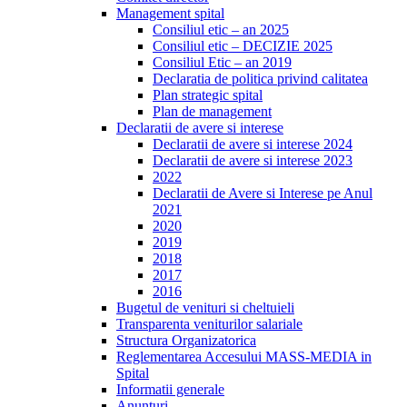
Management spital
Consiliul etic – an 2025
Consiliul etic – DECIZIE 2025
Consiliul Etic – an 2019
Declaratia de politica privind calitatea
Plan strategic spital
Plan de management
Declaratii de avere si interese
Declaratii de avere si interese 2024
Declaratii de avere si interese 2023
2022
Declaratii de Avere si Interese pe Anul
2021
2020
2019
2018
2017
2016
Bugetul de venituri si cheltuieli
Transparenta veniturilor salariale
Structura Organizatorica
Reglementarea Accesului MASS-MEDIA in
Spital
Informatii generale
Anunturi