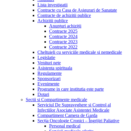
Lista investigatii
Contracte cu Casa de Asigurari de Sanatate
Contracte de achizitii publice
Achizitii publice
Anunțuri achiziții
Contracte 2025
Contracte 2024
Contracte 2023
Contracte 2022
Cheltuieli cu serviciile medicale si nemedicale
Legislatie
Venituri nete
Asistenta spirituala
Regulamente
Sponsorizari
Evenimente
Programe in care institutia este parte
Dotari
Sectii si Compartimente medicale
Serviciul De Supraveghere si Control al
Infectiilor Asociate Asistentei Medicale
Compartiment Camera de Garda
Secția Oncologie Cronici – Îngrijiri Paliative
Personal medical