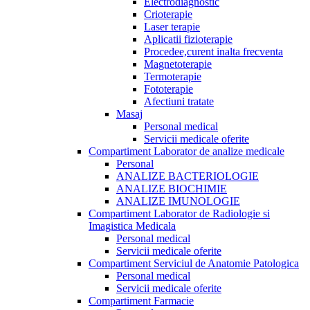
Electrodiagnostic
Crioterapie
Laser terapie
Aplicatii fizioterapie
Procedee,curent inalta frecventa
Magnetoterapie
Termoterapie
Fototerapie
Afectiuni tratate
Masaj
Personal medical
Servicii medicale oferite
Compartiment Laborator de analize medicale
Personal
ANALIZE BACTERIOLOGIE
ANALIZE BIOCHIMIE
ANALIZE IMUNOLOGIE
Compartiment Laborator de Radiologie si
Imagistica Medicala
Personal medical
Servicii medicale oferite
Compartiment Serviciul de Anatomie Patologica
Personal medical
Servicii medicale oferite
Compartiment Farmacie