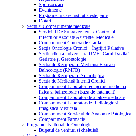
Sponsorizari
Evenimente
Programe in care institutia este parte
Dotari
Sectii si Compartimente medicale
Serviciul De Supraveghere si Control al
Infectiilor Asociate Asistentei Medicale
Compartiment Camera de Garda
Secția Oncologie Cronici – Îngrijiri Paliative
Sectie clinica universitara UMF “Carol Davila”
Geriatrie şi Gerontologie
Sectia de Recuperare Medicina Fizica si
Balneologie (RMFB)
Sectia de Recuperare Neurologică
Sectia de Medicină Internă Cronici
Compartiment Laborator recuperare medicina
fizica si balneologie (Baza de tratament)
Compartiment Laborator de analize medicale
Compartiment Laborator de Radiologie si
Imagistica Medicala
Compartiment Serviciul de Anatomie Patologica
Compartiment Farmacie
Programul National de Oncologie
Bugetul de venituri si cheltuieli
Garzi