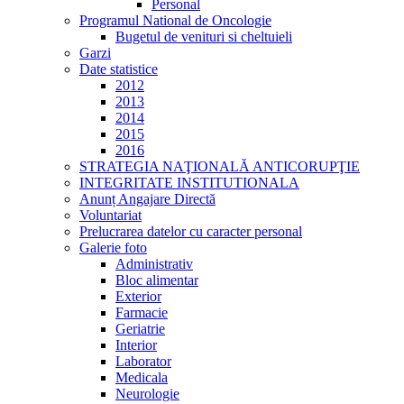
Personal
Programul National de Oncologie
Bugetul de venituri si cheltuieli
Garzi
Date statistice
2012
2013
2014
2015
2016
STRATEGIA NAŢIONALĂ ANTICORUPŢIE
INTEGRITATE INSTITUTIONALA
Anunț Angajare Directă
Voluntariat
Prelucrarea datelor cu caracter personal
Galerie foto
Administrativ
Bloc alimentar
Exterior
Farmacie
Geriatrie
Interior
Laborator
Medicala
Neurologie