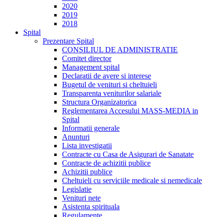
2020
2019
2018
Spital
Prezentare Spital
CONSILIUL DE ADMINISTRATIE
Comitet director
Management spital
Declaratii de avere si interese
Bugetul de venituri si cheltuieli
Transparenta veniturilor salariale
Structura Organizatorica
Reglementarea Accesului MASS-MEDIA in
Spital
Informatii generale
Anunturi
Lista investigatii
Contracte cu Casa de Asigurari de Sanatate
Contracte de achizitii publice
Achizitii publice
Cheltuieli cu serviciile medicale si nemedicale
Legislatie
Venituri nete
Asistenta spirituala
Regulamente